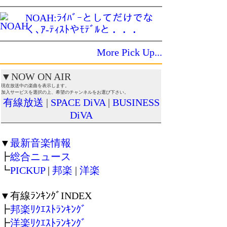
NOAH:ﾗｲﾊﾞｰとしてだけでな
く､ｱ-ﾃｨｽﾄやﾓﾃﾞﾙと ．．．
More Pick Up...
▼NOW ON AIR
現在放送中の楽曲を表示します。
加入サービスを選択の上、希望のチャンネルをお選び下さい。
有線放送
|
SPACE DiVA
|
BUSINESS
DiVA
▼
最新音楽情報
┣
総合ニュース
┗
PICKUP
|
邦楽
|
洋楽
▼有線ﾗﾝｷﾝｸﾞINDEX
┣
邦楽ﾘｸｴｽﾄﾗﾝｷﾝｸﾞ
┣
洋楽ﾘｸｴｽﾄﾗﾝｷﾝｸﾞ