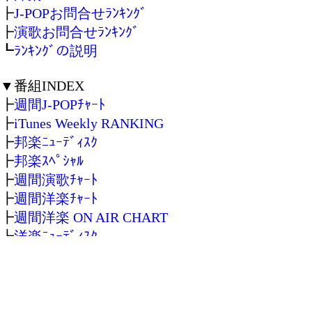
┣
J-POPお問合せﾗﾝｷﾝｸﾞ
┣
演歌お問合せﾗﾝｷﾝｸﾞ
┗
ﾗﾝｷﾝｸﾞの説明
▼番組INDEX
┣
週間J-POPﾁｬｰﾄ
┣
iTunes Weekly RANKING
┣
邦楽ﾆｭｰﾃﾞｨｽｸ
┣
邦楽ｽﾍﾟｼｬﾙ
┣
週間演歌ﾁｬｰﾄ
┣
週間洋楽ﾁｬｰﾄ
┣
週間洋楽 ON AIR CHART
┣
洋楽ﾆｭｰﾃﾞｨｽｸ
┣
洋楽ｽﾍﾟｼｬﾙ
┣
ｻｳﾝﾄﾞﾄﾗｯｸ
┣
ｶﾗｵｹ
┗
幼児･子供の歌