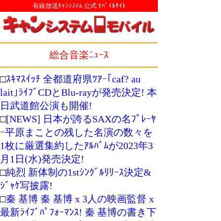
有線放送ｷｬﾝｼｽﾃﾑ 公式 ﾓﾊﾞｲﾙｻｲﾄ
総合音楽ﾆｭｰｽ
□
ｽｷﾏｽｲｯﾁ 全都道府県ﾂｱｰ｢caf? au
lait｣ﾗｲﾌﾞCDとBlu-rayが発売決定! 本
日武道館公演も開催!
□
[NEWS] 日本が誇るSAXの名ﾌﾟﾚｰﾔ
ｰ平原まことの残した名演の数々を
1枚に厳選集約したｱﾙﾊﾞﾑが2023年3
月1日(水)発売決定!
□
純烈 新体制の1stｼﾝｸﾞﾙﾘﾘｰｽ決定&
ｼﾞｬｹ写披露!
□
秦 基博 秦 基博 x 3人の映画監督 x
最新ﾗｲﾌﾞﾊﾟﾌｫｰﾏﾝｽ! 秦 基博の書き下