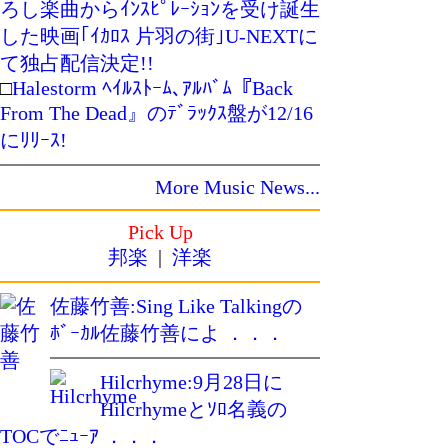
ろし楽曲からｲﾝｽﾋﾟﾚｰｼｮﾝを受け誕生
した映画｢ｲｶﾛｽ 片羽の街｣U-NEXTに
て独占配信決定!!
□
Halestorm ﾍｲﾙｽﾄｰﾑ､ｱﾙﾊﾞﾑ『Back
From The Dead』のﾃﾞﾗｯｸｽ盤が12/16
にﾘﾘｰｽ!
More Music News...
Pick Up
邦楽
|
洋楽
佐藤竹善:Sing Like Talkingの
ﾎﾞｰｶﾙ佐藤竹善によ ．．．
Hilcrhyme:9月28日に
Hilcrhymeとｿﾛ名義の
TOCでﾆｭｰｱ ．．．